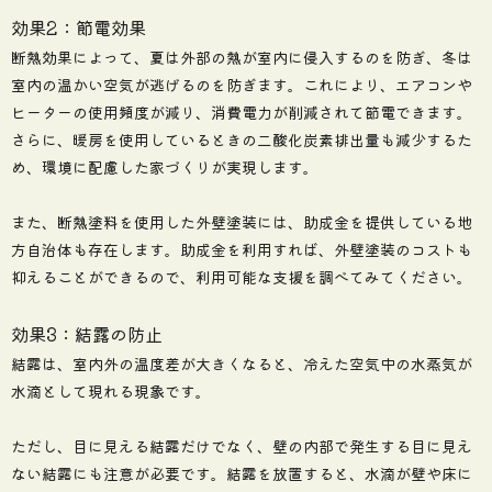
効果2：節電効果
断熱効果によって、夏は外部の熱が室内に侵入するのを防ぎ、冬は
室内の温かい空気が逃げるのを防ぎます。これにより、エアコンや
ヒーターの使用頻度が減り、消費電力が削減されて節電できます。
さらに、暖房を使用しているときの二酸化炭素排出量も減少するた
め、環境に配慮した家づくりが実現します。
また、断熱塗料を使用した外壁塗装には、助成金を提供している地
方自治体も存在します。助成金を利用すれば、外壁塗装のコストも
抑えることができるので、利用可能な支援を調べてみてください。
効果3：結露の防止
結露は、室内外の温度差が大きくなると、冷えた空気中の水蒸気が
水滴として現れる現象です。
ただし、目に見える結露だけでなく、壁の内部で発生する目に見え
ない結露にも注意が必要です。結露を放置すると、水滴が壁や床に