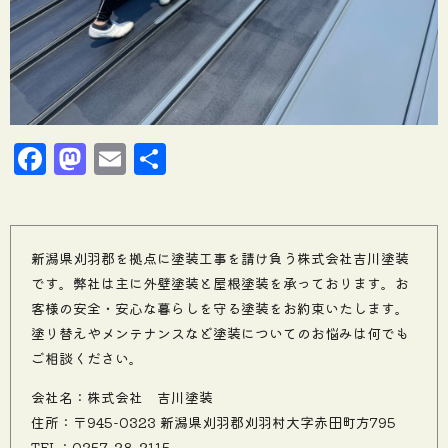
Facebook
Mastodon
Email
共
有
新潟県刈羽郡を拠点に塗装工事を請け負う株式会社吉川塗装
です。弊社は主に外壁塗装と屋根塗装を承っております。お
客様の安全・安心な暮らしを守る塗装をお約束いたします。
塗り替えやメンテナンスなど塗装についてのお悩みは何でも
ご相談ください。
会社名：株式会社 吉川塗装
住所：〒945-0323 新潟県刈羽郡刈羽村大字赤田町方795
TEL：0257-28-2115