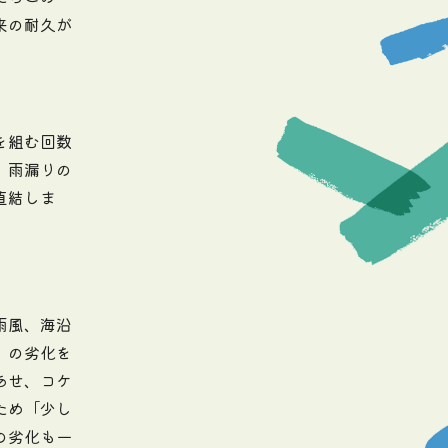
来の耐久が
を組む回数
、雨漏りの
直結しま
雨風、海沿
）の劣化を
あせ、コケ
ため「少し
の劣化も一