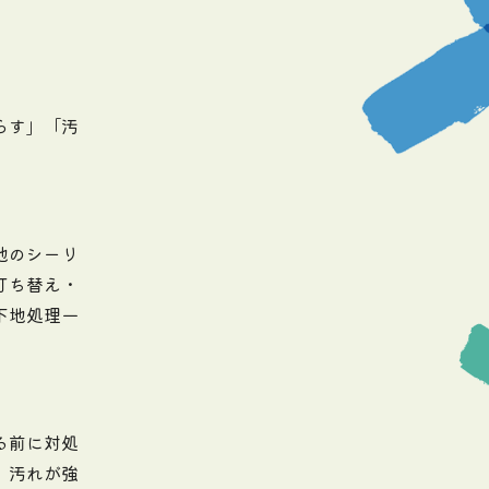
らす」「汚
。
地のシーリ
打ち替え・
下地処理一
る前に対処
。汚れが強