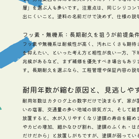
層」を選ぶ人も多いです。注意点は、同じシリコン
出にくいこと。塗料の名前だけで決めず、仕様の説
フッ素・無機系：長期耐久を狙うが前提条
フッ素や無機系は耐候性が高く、汚れにくさも期待
を抑えたい、といった考え方と相性が良い一方、下
兆候があるなど、まず補修を優先すべき場合もあり
す。長期耐久を選ぶなら、工程管理や保証内容の説
耐用年数が縮む原因と、見逃しや
耐用年数はカタログ上の数字だけで決まらず、家が
いの塩害、交通量の多い地域の排気ガス、そして結
放置すると、水が入りやすくなり塗膜の寿命を縮め
やカビの増加、細かなひび割れ、塗膜のふくれ・は
だけだから」と放置しがちですが、塗膜が弱ってい