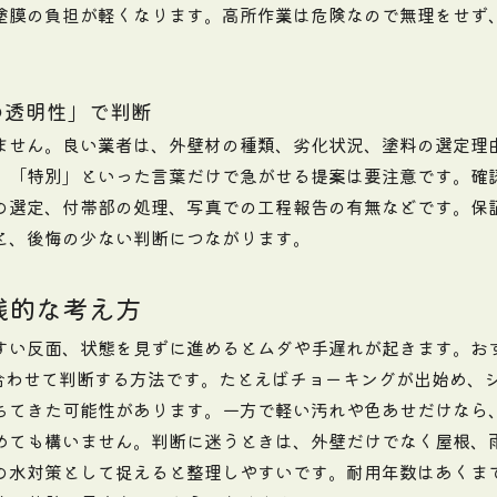
塗膜の負担が軽くなります。高所作業は危険なので無理をせず
の透明性」で判断
ません。良い業者は、外壁材の種類、劣化状況、塗料の選定理
」「特別」といった言葉だけで急がせる提案は要注意です。確
の選定、付帯部の処理、写真での工程報告の有無などです。保
と、後悔の少ない判断につながります。
践的な考え方
すい反面、状態を見ずに進めるとムダや手遅れが起きます。お
合わせて判断する方法です。たとえばチョーキングが出始め、
ちてきた可能性があります。一方で軽い汚れや色あせだけなら
めても構いません。判断に迷うときは、外壁だけでなく屋根、
の水対策として捉えると整理しやすいです。耐用年数はあくま