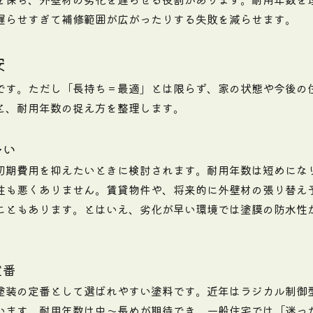
遅らせすぎて補修範囲が広がったりする失敗を減らせます。
安
です。ただし「長持ち＝最適」とは限らず、家の状態や今後の
と、耐用年数の捉え方を整理します。
多い
初期費用を抑えたいときに検討されます。耐用年数は短めにな
性も悪くありません。賃貸物件や、将来的に外壁材の張り替え
こともあります。とはいえ、劣化が早い環境では塗膜の防水性
定番
塗装の定番として選ばれやすい塗料です。近年はラジカル制御
います。耐用年数は中～長めが期待でき、一般住宅では「迷っ