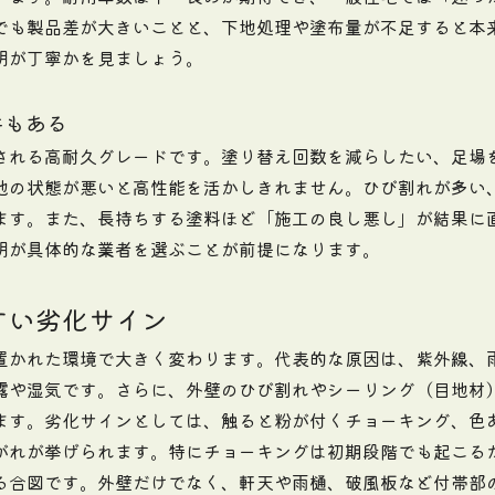
でも製品差が大きいことと、下地処理や塗布量が不足すると本
明が丁寧かを見ましょう。
件もある
される高耐久グレードです。塗り替え回数を減らしたい、足場
地の状態が悪いと高性能を活かしきれません。ひび割れが多い
ます。また、長持ちする塗料ほど「施工の良し悪し」が結果に
明が具体的な業者を選ぶことが前提になります。
すい劣化サイン
置かれた環境で大きく変わります。代表的な原因は、紫外線、
露や湿気です。さらに、外壁のひび割れやシーリング（目地材
ます。劣化サインとしては、触ると粉が付くチョーキング、色
がれが挙げられます。特にチョーキングは初期段階でも起こる
る合図です。外壁だけでなく、軒天や雨樋、破風板など付帯部