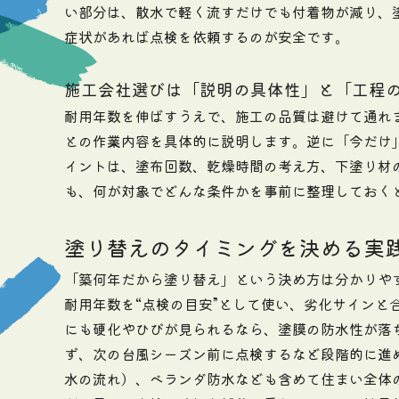
い部分は、散水で軽く流すだけでも付着物が減り、
症状があれば点検を依頼するのが安全です。
施工会社選びは「説明の具体性」と「工程
耐用年数を伸ばすうえで、施工の品質は避けて通れ
との作業内容を具体的に説明します。逆に「今だけ
イントは、塗布回数、乾燥時間の考え方、下塗り材
も、何が対象でどんな条件かを事前に整理しておく
塗り替えのタイミングを決める実
「築何年だから塗り替え」という決め方は分かりや
耐用年数を“点検の目安”として使い、劣化サインと
にも硬化やひびが見られるなら、塗膜の防水性が落
ず、次の台風シーズン前に点検するなど段階的に進
水の流れ）、ベランダ防水なども含めて住まい全体