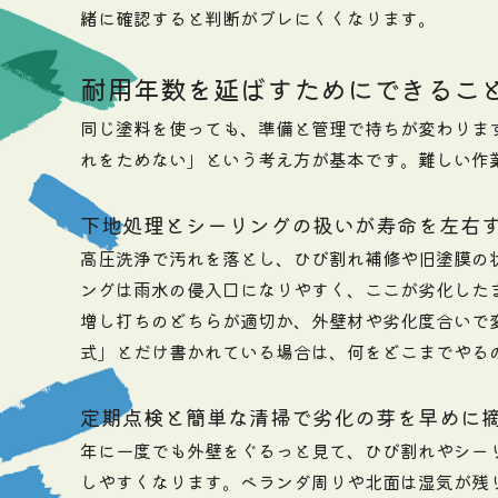
緒に確認すると判断がブレにくくなります。
耐用年数を延ばすためにできるこ
同じ塗料を使っても、準備と管理で持ちが変わりま
れをためない」という考え方が基本です。難しい作
下地処理とシーリングの扱いが寿命を左右
高圧洗浄で汚れを落とし、ひび割れ補修や旧塗膜の
ングは雨水の侵入口になりやすく、ここが劣化した
増し打ちのどちらが適切か、外壁材や劣化度合いで
式」とだけ書かれている場合は、何をどこまでやる
定期点検と簡単な清掃で劣化の芽を早めに
年に一度でも外壁をぐるっと見て、ひび割れやシー
しやすくなります。ベランダ周りや北面は湿気が残