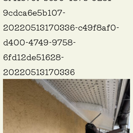
9cdca6e5b107-
20220513170336-c49f8af0-
d400-4749-9758-
6fd12de51628-
20220513170336