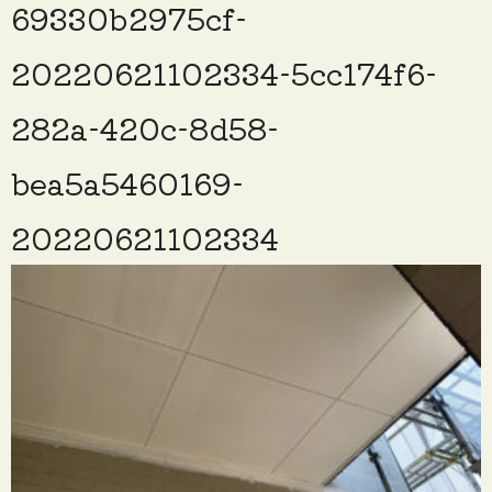
69330b2975cf-
20220621102334-5cc174f6-
282a-420c-8d58-
bea5a5460169-
20220621102334