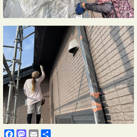
Facebook
Mastodon
Email
共