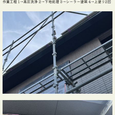
作業工程 1→高圧洗浄 2→下地処理 3→シーラー塗装 4→上塗り2回