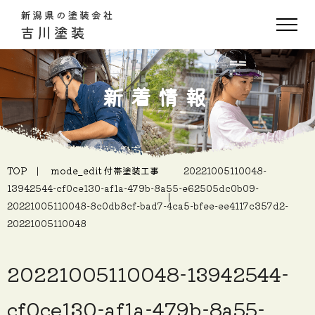
新着情報
TOP
mode_edit
付帯塗装工事
20221005110048-
13942544-cf0ce130-af1a-479b-8a55-e62505dc0b09-
20221005110048-8c0db8cf-bad7-4ca5-bfee-ee4117c357d2-
20221005110048
20221005110048-13942544-
cf0ce130-af1a-479b-8a55-