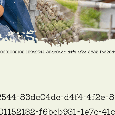
0601032132-13942544-83dc04dc-d4f4-4f2e-8882-fbd26d9
544-83dc04dc-d4f4-4f2e-
1152132-f6bcb931-1e7c-41c