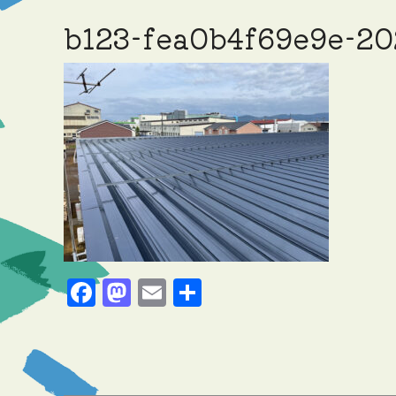
b123-fea0b4f69e9e-20
Facebook
Mastodon
Email
共
有