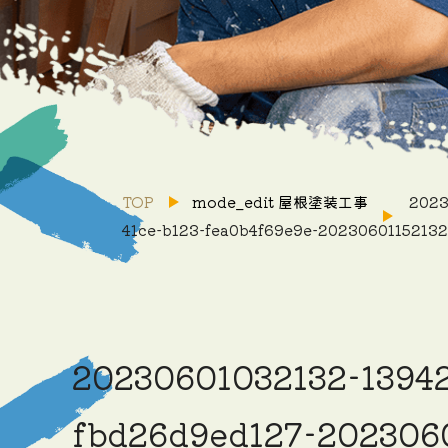
TOP
mode_edit
屋根塗装工事
2023
41ce-b123-fea0b4f69e9e-20230601152132
20230601032132-13942
fbd26d9ed127-2023060