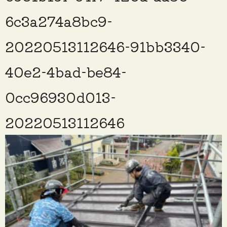
6c3a274a8bc9-
20220513112646-91bb3340-
40e2-4bad-be84-
0cc96930d013-
20220513112646