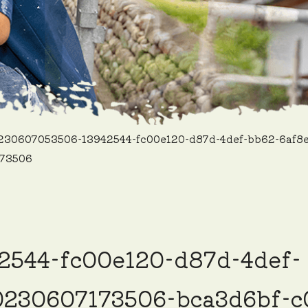
30607053506-13942544-fc00e120-d87d-4def-bb62-6af8
173506
2544-fc00e120-d87d-4def-
0230607173506-bca3d6bf-c