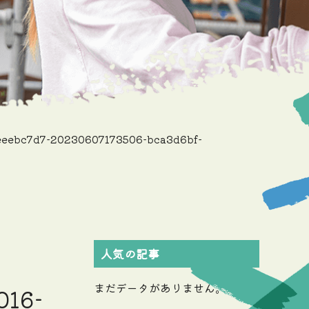
eeebc7d7-20230607173506-bca3d6bf-
人気の記事
まだデータがありません。
016-