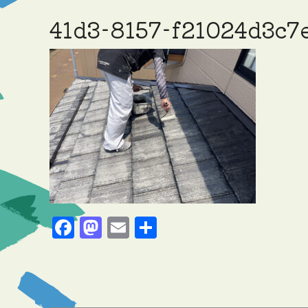
41d3-8157-f21024d3c7
Facebook
Mastodon
Email
共
有